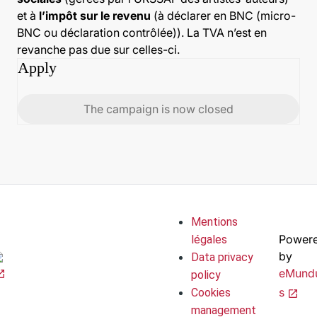
et à
l’impôt sur le revenu
(à déclarer en BNC (micro-
BNC ou déclaration contrôlée)). La TVA n’est en
revanche pas due sur celles-ci.
Apply
The campaign is now closed
Mentions
Power
légales
by
Data privacy
eMund
policy
s
Cookies
management