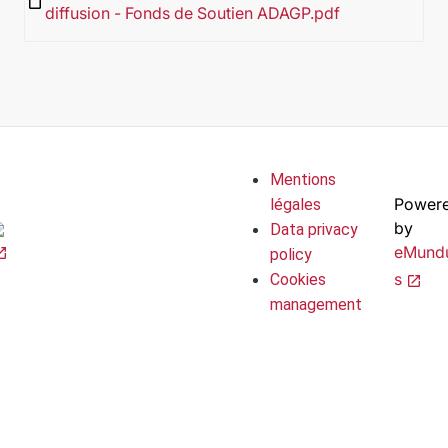
insert_drive_file
diffusion - Fonds de Soutien ADAGP.pdf
Mentions
Power
légales
by
Data privacy
eMund
policy
s
Cookies
management