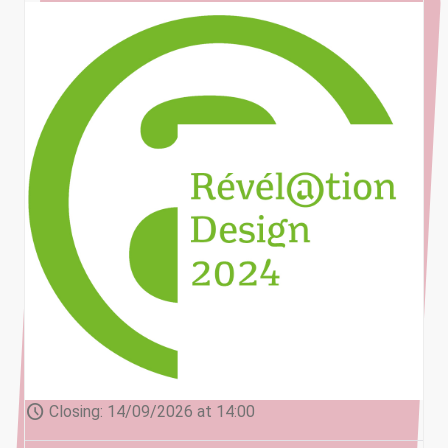
schedule
Closing:
14/09/2026 at 14:00