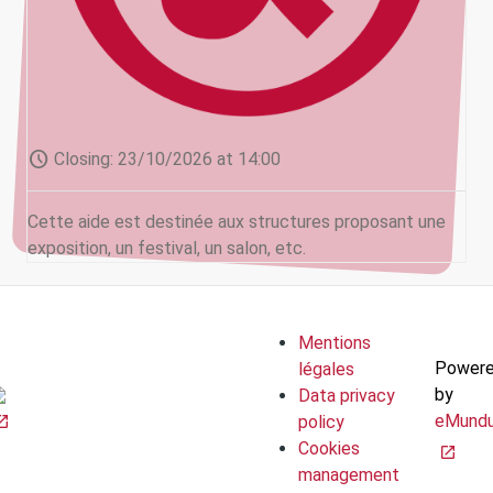
schedule
Closing:
23/10/2026 at 14:00
Cette aide est destinée aux structures proposant une
exposition, un festival, un salon, etc.
Mentions
Power
légales
by
Data privacy
eMund
policy
Cookies
management