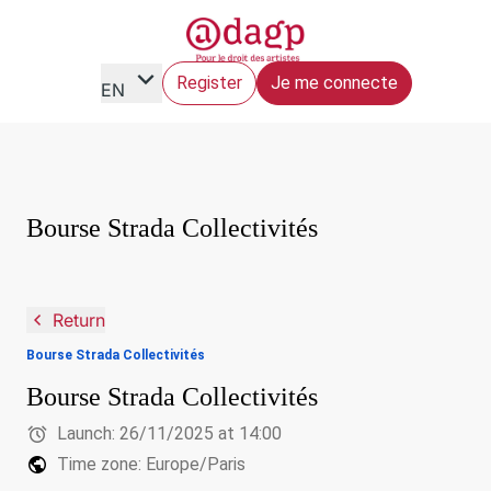
expand_more
Register
Je me connecte
EN
Bourse Strada Collectivités
navigate_before
Return
Bourse Strada Collectivités
Bourse Strada Collectivités
alarm
Launch:
26/11/2025 at 14:00
public
Time zone: Europe/Paris